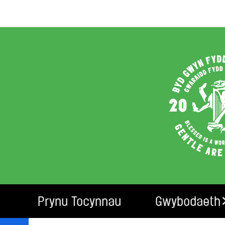
Prynu Tocynnau
Gwybodaeth