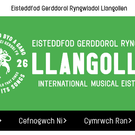
Eisteddfod Gerddorol Ryngwladol Llangollen
Cefnogwch Ni
Cymrwch Ran