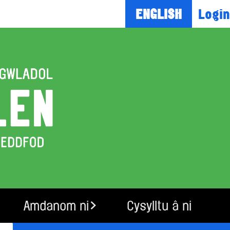
Login
ENGLISH
Amdanom ni
Cysylltu â ni