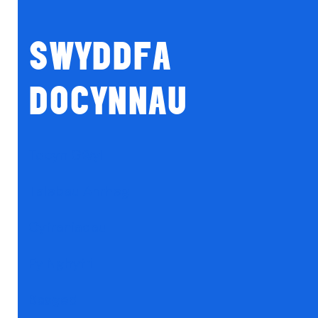
SWYDDFA
DOCYNNAU
Tocyn Gŵyl
Talebau Anrheg
Cyfraniadau
Fy Nghyfri
Basged