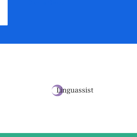
Cronfa Gwobr