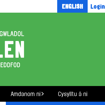
Login
ENGLISH
Amdanom ni
Cysylltu â ni