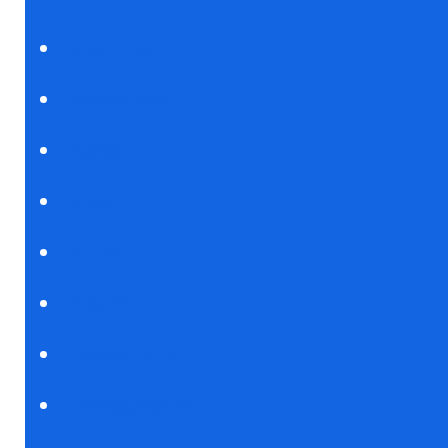
About Us
Newyddion
Hanes
Archif
Y Tîm
Swyddi
Cysylltu â ni
Cefnogwch Ni