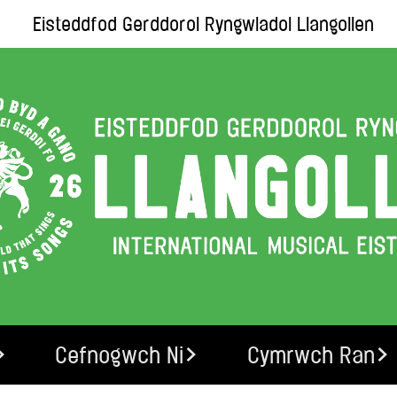
Eisteddfod Gerddorol Ryngwladol Llangollen
Cefnogwch Ni
Cymrwch Ran