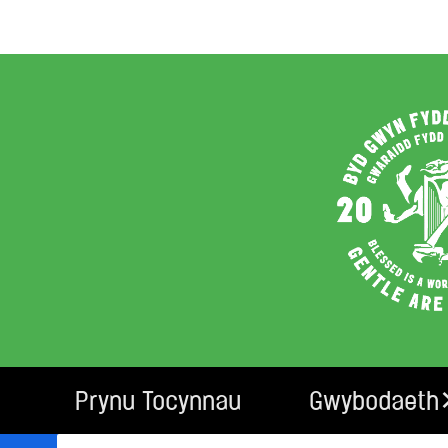
Prynu Tocynnau
Gwybodaeth