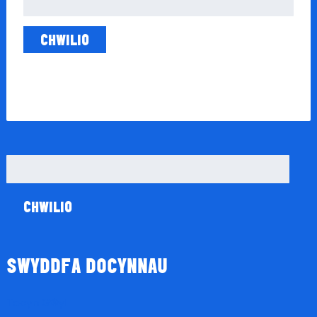
am:
Chwilio
am:
SWYDDFA DOCYNNAU
Tocyn Gŵyl