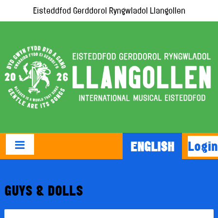
Eisteddfod Gerddorol Ryngwladol Llangollen
Login
ENGLISH
GUYS & DOLLS