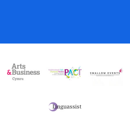
Talebau Anrheg
Cyfraniadau
Fy Nghyfri
Basged
Desg Dalu