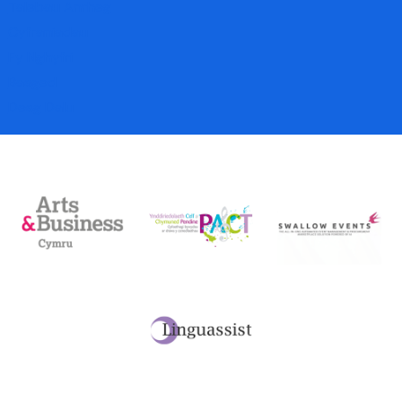
Talebau Anrheg
Cyfraniadau
Fy Nghyfri
Basged
Desg Dalu