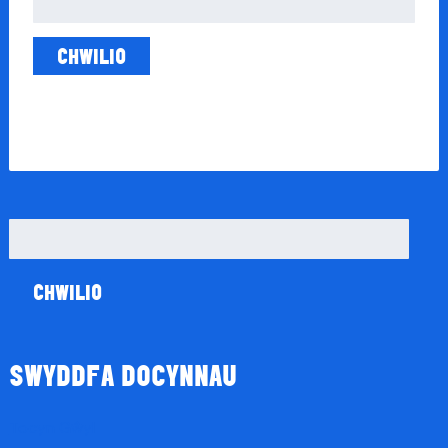
am:
Chwilio
am:
SWYDDFA DOCYNNAU
Tocyn Gŵyl