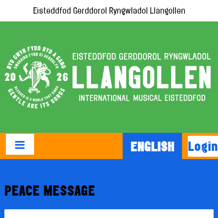
Eisteddfod Gerddorol Ryngwladol Llangollen
Login
ENGLISH
PEACE MESSAGE