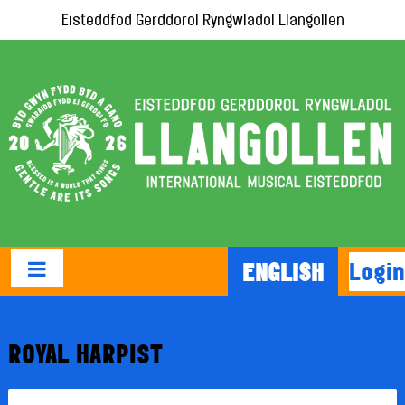
Eisteddfod Gerddorol Ryngwladol Llangollen
Login
ENGLISH
ROYAL HARPIST