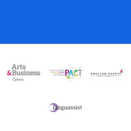
Talebau Anrheg
Cyfraniadau
Fy Nghyfri
Basged
Desg Dalu