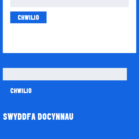
am:
Chwilio
am:
SWYDDFA DOCYNNAU
Tocyn Gŵyl