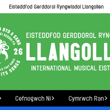
Eisteddfod Gerddorol Ryngwladol Llangollen
Cefnogwch Ni
Cymrwch Ran