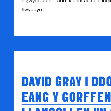
digwyddiad o’r radd flaenaf ac fel canol
flwyddyn.”
DAVID GRAY I DD
EANG Y GORFFEN