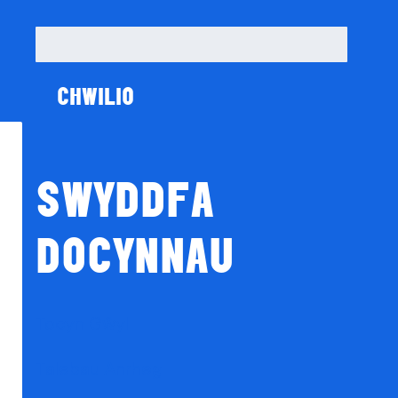
Chwilio
am:
SWYDDFA
DOCYNNAU
Tocyn Gŵyl
Talebau Anrheg