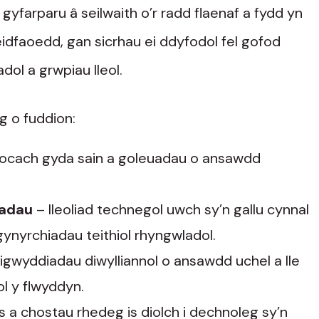
gyfarparu â seilwaith o’r radd flaenaf a fydd yn
eidfaoedd, gan sicrhau ei ddyfodol fel gofod
dol a grwpiau lleol.
g o fuddion:
hocach gyda sain a goleuadau o ansawdd
iadau
– lleoliad technegol uwch sy’n gallu cynnal
gynyrchiadau teithiol rhyngwladol.
gwyddiadau diwylliannol o ansawdd uchel a lle
l y flwyddyn.
is a chostau rhedeg is diolch i dechnoleg sy’n