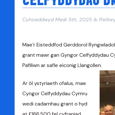
Cyhoeddwyd
Medi 5th, 2025
ffeili
&
Mae’r Eisteddfod Gerddorol Ryngwladol L
grant mawr gan Gyngor Celfyddydau Cym
Pafiliwn ar safle eiconig Llangollen.
Ar ôl ystyriaeth ofalus, mae
Cyngor Celfyddydau Cymru
wedi cadarnhau grant o hyd
at £166,500 fel cyfraniad