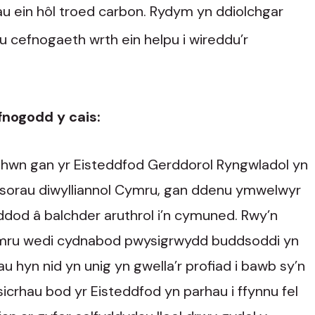
u ein hôl troed carbon. Rydym yn ddiolchgar
 cefnogaeth wrth ein helpu i wireddu’r
nogodd y cais:
s hwn gan yr Eisteddfod Gerddorol Ryngwladol yn
rysorau diwylliannol Cymru, gan ddenu ymwelwyr
ddod â balchder aruthrol i’n cymuned. Rwy’n
ymru wedi cydnabod pwysigrwydd buddsoddi yn
u hyn nid yn unig yn gwella’r profiad i bawb sy’n
crhau bod yr Eisteddfod yn parhau i ffynnu fel