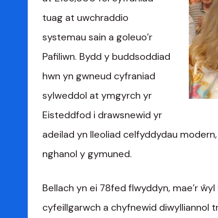
tuag at uwchraddio
systemau sain a goleuo’r
Pafiliwn. Bydd y buddsoddiad
hwn yn gwneud cyfraniad
sylweddol at ymgyrch yr
Eisteddfod i drawsnewid yr
adeilad yn lleoliad celfyddydau modern,
nghanol y gymuned.
Bellach yn ei 78fed flwyddyn, mae’r ŵ
cyfeillgarwch a chyfnewid diwylliannol t