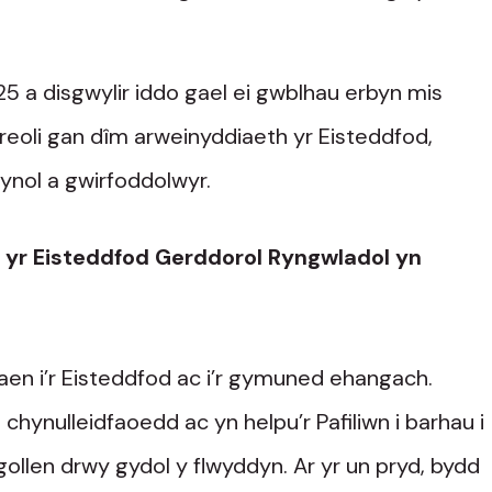
5 a disgwylir iddo gael ei gwblhau erbyn mis
 reoli gan dîm arweinyddiaeth yr Eisteddfod,
ynol a gwirfoddolwyr.
yr Eisteddfod Gerddorol Ryngwladol yn
aen i’r Eisteddfod ac i’r gymuned ehangach.
 chynulleidfaoedd ac yn helpu’r Pafiliwn i barhau i
gollen drwy gydol y flwyddyn. Ar yr un pryd, bydd