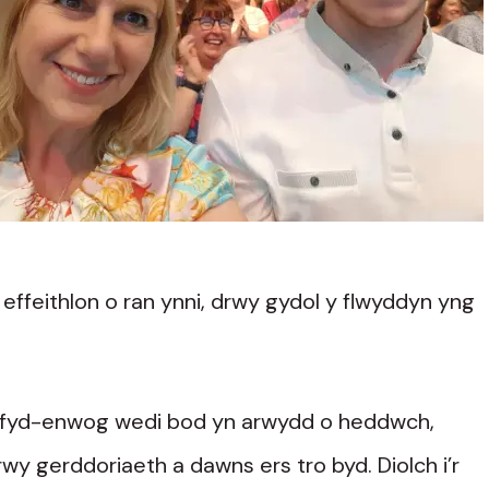
 effeithlon o ran ynni, drwy gydol y flwyddyn yng
yl fyd-enwog wedi bod yn arwydd o heddwch,
rwy gerddoriaeth a dawns ers tro byd. Diolch i’r