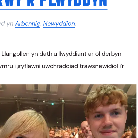
wyd yn
Arbennig
,
Newyddion
.
langollen yn dathlu llwyddiant ar ôl derbyn
ru i gyflawni uwchraddiad trawsnewidiol i’r