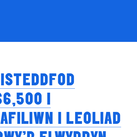
EISTEDDFOD
6,500 I
AFILIWN I LEOLIAD
RWY’R FLWYDDYN