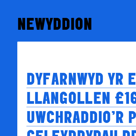
NEWYDDION
DYFARNWYD YR 
LLANGOLLEN £16
UWCHRADDIO’R P
CELFYDDYDAU D