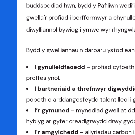
buddsoddiad hwn, bydd y Pafiliwn wedi’i 
gwella’r profiad i berfformwyr a chynull
diwylliannol bywiog i ymwelwyr rhyngwla
Bydd y gwelliannau’n darparu ystod ean
I gynulleidfaoedd
– profiad cyfoet
proffesiynol.
I bartneriaid a threfnwyr digwydd
popeth o arddangosfeydd talent lleol i 
I’r gymuned
– mynediad gwell at ddi
hyblyg ar gyfer creadigrwydd drwy gydo
I’r amgylchedd
– allyriadau carbon 