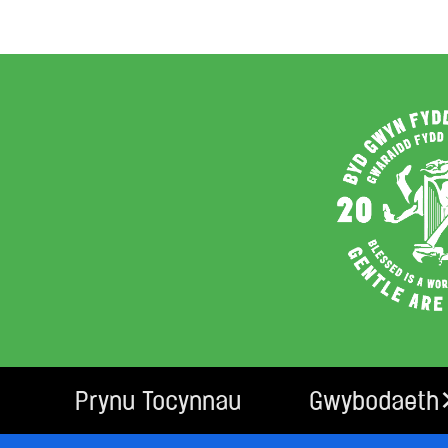
Prynu Tocynnau
Gwybodaeth