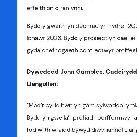
effeithlon o ran ynni.
Bydd y gwaith yn dechrau yn hydref 202
Ionawr 2026. Bydd y prosiect yn cael ei
gyda chefnogaeth contractwyr proffesi
Dywedodd John Gambles, Cadeirydd 
Llangollen:
“Mae’r cyllid hwn yn gam sylweddol yml
Bydd yn gwella’r profiad i berfformwyr a
fod wrth wraidd bywyd diwylliannol Llan