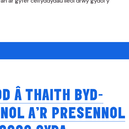
fan ar gyfer celfyddydau lleol drwy gydol y
OD Â THAITH BYD-
NOL A’R PRESENNOL