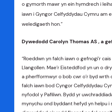
o gymorth mawr yn ein hymdrech i leiha
iawn i Gyngor Celfyddydau Cymru am eu
weledigaeth hon.”
Dywedodd Carolyn Thomas AS , a gef
“Roeddwn yn falch iawn o gefnogi’r cai
Llangollen. Mae’r Eisteddfod yn un o d
a pherfformwyr o bob cwr o’r byd wrth 
falch iawn bod Cyngor Celfyddydau C
nyfodol y Pafiliwn. Bydd yr uwchraddiada
mynychu ond byddant hefyd yn helpu i si