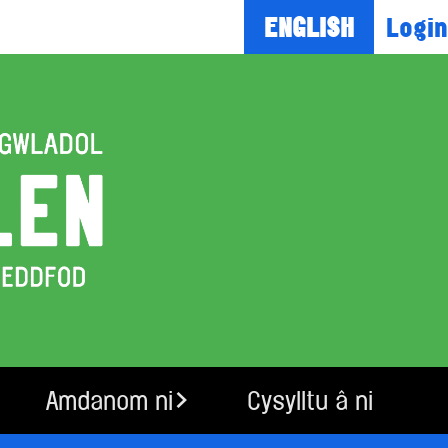
Login
ENGLISH
Amdanom ni
Cysylltu â ni