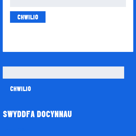
am:
Chwilio
am:
SWYDDFA DOCYNNAU
Tocyn Gŵyl