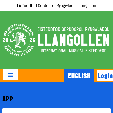
Eisteddfod Gerddorol Ryngwladol Llangollen
Login
ENGLISH
APP