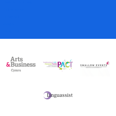
Talebau Anrheg
Cyfraniadau
Fy Nghyfri
Basged
Desg Dalu