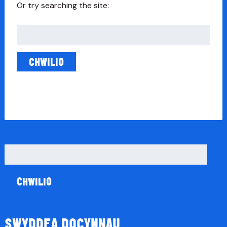
Or try searching the site:
Chwilio
am:
Chwilio
am:
SWYDDFA DOCYNNAU