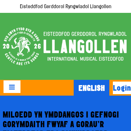
Eisteddfod Gerddorol Ryngwladol Llangollen
Login
ENGLISH
MILOEDD YN YMDDANGOS I GEFNOGI
GORYMDAITH FWYAF A GORAU’R