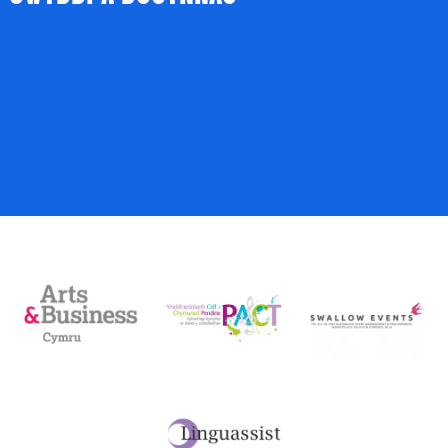
Tocyn Gŵyl
Talebau Anrheg
Cyfraniadau
Fy Nghyfri
Basged
Desg Dalu