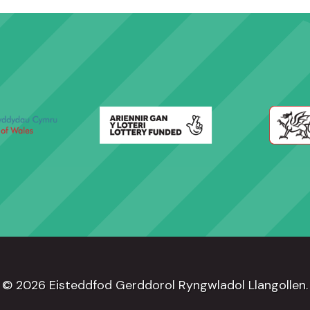
© 2026 Eisteddfod Gerddorol Ryngwladol Llangollen.