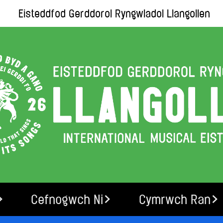
Eisteddfod Gerddorol Ryngwladol Llangollen
Cefnogwch Ni
Cymrwch Ran