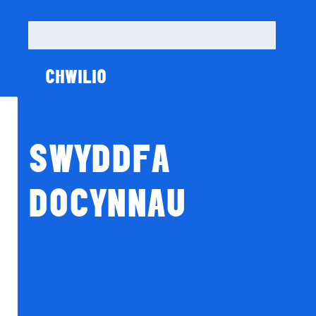
Chwilio
am:
SWYDDFA
DOCYNNAU
Tocyn Gŵyl
Talebau Anrheg