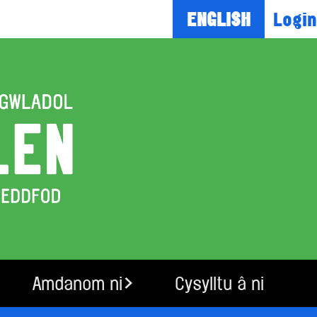
Login
ENGLISH
Amdanom ni
Cysylltu â ni