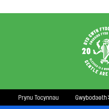
Prynu Tocynnau
Gwybodaeth