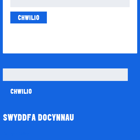
am:
Chwilio
am:
SWYDDFA DOCYNNAU
Tocyn Gŵyl