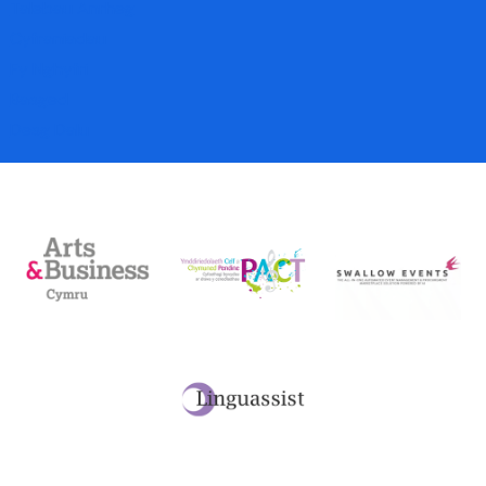
Talebau Anrheg
Cyfraniadau
Fy Nghyfri
Basged
Desg Dalu