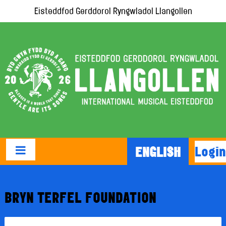
Eisteddfod Gerddorol Ryngwladol Llangollen
Login
ENGLISH
BRYN TERFEL FOUNDATION