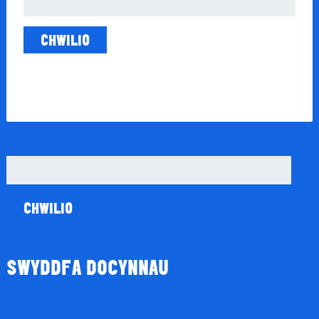
am:
Chwilio
am:
SWYDDFA DOCYNNAU
Tocyn Gŵyl