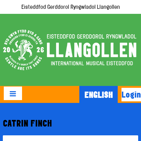
Eisteddfod Gerddorol Ryngwladol Llangollen
Login
ENGLISH
CATRIN FINCH