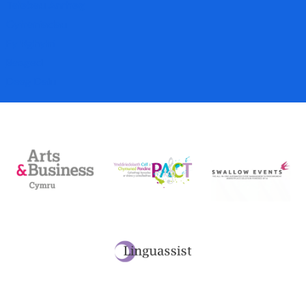
Talebau Anrheg
Cyfraniadau
Fy Nghyfri
Basged
Desg Dalu