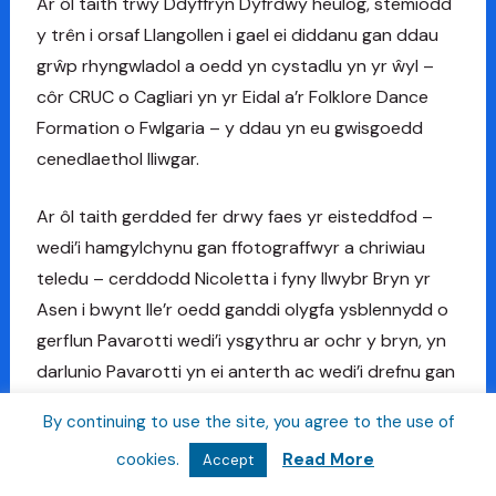
Ar ôl taith trwy Ddyffryn Dyfrdwy heulog, stemiodd
y trên i orsaf Llangollen i gael ei diddanu gan ddau
grŵp rhyngwladol a oedd yn cystadlu yn yr ŵyl –
côr CRUC o Cagliari yn yr Eidal a’r Folklore Dance
Formation o Fwlgaria – y ddau yn eu gwisgoedd
cenedlaethol lliwgar.
Ar ôl taith gerdded fer drwy faes yr eisteddfod –
wedi’i hamgylchynu gan ffotograffwyr a chriwiau
teledu – cerddodd Nicoletta i fyny llwybr Bryn yr
Asen i bwynt lle’r oedd ganddi olygfa ysblennydd o
gerflun Pavarotti wedi’i ysgythru ar ochr y bryn, yn
darlunio Pavarotti yn ei anterth ac wedi’i drefnu gan
ei gwmni recordio Decca.
By continuing to use the site, you agree to the use of
cookies.
Read More
Yn ddiweddarach roedd amser i gadeirydd yr
Accept
Eisteddfod, John Gambles, roi taith dywys iddi o