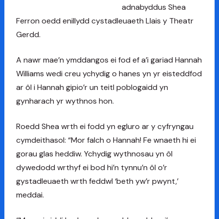
adnabyddus Shea
Ferron oedd enillydd cystadleuaeth Llais y Theatr
Gerdd.
A nawr mae’n ymddangos ei fod ef a’i gariad Hannah
Williams wedi creu ychydig o hanes yn yr eisteddfod
ar ôl i Hannah gipio’r un teitl poblogaidd yn
gynharach yr wythnos hon.
Roedd Shea wrth ei fodd yn egluro ar y cyfryngau
cymdeithasol: “Mor falch o Hannah! Fe wnaeth hi ei
gorau glas heddiw. Ychydig wythnosau yn ôl
dywedodd wrthyf ei bod hi’n tynnu’n ôl o’r
gystadleuaeth wrth feddwl ‘beth yw’r pwynt,’
meddai.