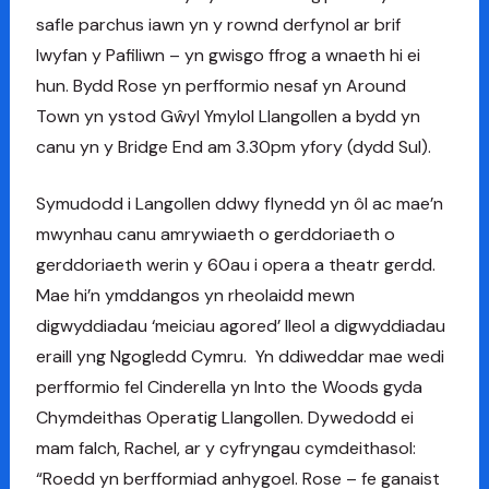
safle parchus iawn yn y rownd derfynol ar brif
lwyfan y Pafiliwn – yn gwisgo ffrog a wnaeth hi ei
hun. Bydd Rose yn perfformio nesaf yn Around
Town yn ystod Gŵyl Ymylol Llangollen a bydd yn
canu yn y Bridge End am 3.30pm yfory (dydd Sul).
Symudodd i Langollen ddwy flynedd yn ôl ac mae’n
mwynhau canu amrywiaeth o gerddoriaeth o
gerddoriaeth werin y 60au i opera a theatr gerdd.
Mae hi’n ymddangos yn rheolaidd mewn
digwyddiadau ‘meiciau agored’ lleol a digwyddiadau
eraill yng Ngogledd Cymru. Yn ddiweddar mae wedi
perfformio fel Cinderella yn Into the Woods gyda
Chymdeithas Operatig Llangollen. Dywedodd ei
mam falch, Rachel, ar y cyfryngau cymdeithasol:
“Roedd yn berfformiad anhygoel. Rose – fe ganaist