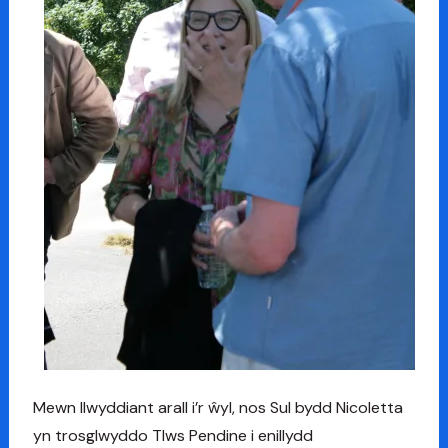
Mewn llwyddiant arall i’r ŵyl, nos Sul bydd Nicoletta
yn trosglwyddo Tlws Pendine i enillydd