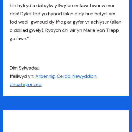
ti’n hyfryd a dal sylw y llwyfan enfawr hwnnw mor
dda! Dylet fod yn hynod falch o dy hun hefyd, am
fod wedi gwneud dy ffrog ar gyfer yr achlysur (allan
o ddillad gwely). Rydych chi wir yn Maria Von Trapp
go iawn.”
Dim
Sylwadau
ffeiliwyd yn:
Arbennig
,
Cerdd
,
Newyddion
,
Uncategorized