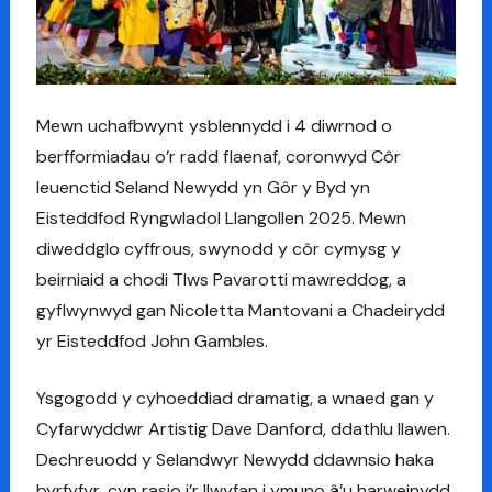
Mewn uchafbwynt ysblennydd i 4 diwrnod o
berfformiadau o’r radd flaenaf, coronwyd Côr
Ieuenctid Seland Newydd yn Gôr y Byd yn
Eisteddfod Ryngwladol Llangollen 2025. Mewn
diweddglo cyffrous, swynodd y côr cymysg y
beirniaid a chodi Tlws Pavarotti mawreddog, a
gyflwynwyd gan Nicoletta Mantovani a Chadeirydd
yr Eisteddfod John Gambles.
Ysgogodd y cyhoeddiad dramatig, a wnaed gan y
Cyfarwyddwr Artistig Dave Danford, ddathlu llawen.
Dechreuodd y Selandwyr Newydd ddawnsio haka
byrfyfyr, cyn rasio i’r llwyfan i ymuno â’u harweinydd