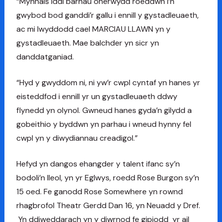
“Mynnais iddi barhau oherwydd roeddwn i’n
gwybod bod ganddi’r gallu i ennill y gystadleuaeth,
ac mi lwyddodd cael MARCIAU LLAWN yn y
gystadleuaeth. Mae balchder yn sicr yn
danddatganiad.
“Hyd y gwyddom ni, ni yw’r cwpl cyntaf yn hanes yr
eisteddfod i ennill yr un gystadleuaeth ddwy
flynedd yn olynol. Gwneud hanes gyda’n gilydd a
gobeithio y byddwn yn parhau i wneud hynny fel
cwpl yn y diwydiannau creadigol.”
Hefyd yn dangos ehangder y talent ifanc sy’n
bodoli’n lleol, yn yr Eglwys, roedd Rose Burgon sy’n
15 oed. Fe ganodd Rose Somewhere yn rownd
rhagbrofol Theatr Gerdd Dan 16, yn Neuadd y Dref.
Yn ddiweddarach yn y diwrnod fe gipiodd yr ail