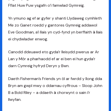
Fflat Huw Puw ysgafn o’i famwlad Gymreig.
Yn ymuno ag ef ar gyfer y shanti Llydaweg cymhleth
Me zo Ganet roedd y gantores Gymreig addawol
Eve Goodman, a’i llais yn cyd-fynd yn berffaith â llais
ei chydwladwr enwog.
Canodd ddeuawd eto gyda’r lleisydd pwerus ar Ar
Lan y Môr a pharhaodd ef ar ei ben ei hun gyda’r
darn Cymreig hyfryd Deryn y Bwn.
Daeth Fisherman’s Friends yn ôl ar fwrdd y llong dda
Bryn am gwpl mwy o ddarnau cyffrous – Sloop John
B a Bold Riley – a ddaeth â chorwynt o sain i’r
llwyfan.