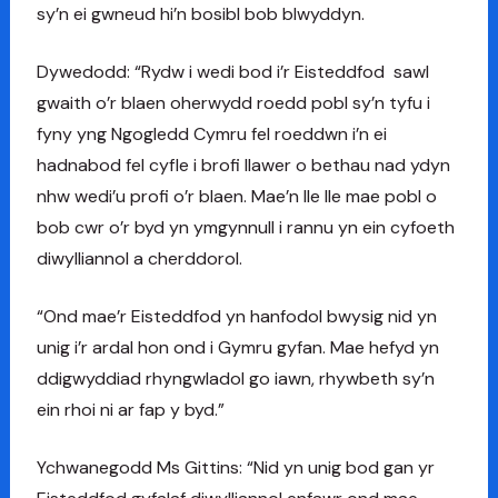
sy’n ei gwneud hi’n bosibl bob blwyddyn.
Dywedodd: “Rydw i wedi bod i’r Eisteddfod sawl
gwaith o’r blaen oherwydd roedd pobl sy’n tyfu i
fyny yng Ngogledd Cymru fel roeddwn i’n ei
hadnabod fel cyfle i brofi llawer o bethau nad ydyn
nhw wedi’u profi o’r blaen. Mae’n lle lle mae pobl o
bob cwr o’r byd yn ymgynnull i rannu yn ein cyfoeth
diwylliannol a cherddorol.
“Ond mae’r Eisteddfod yn hanfodol bwysig nid yn
unig i’r ardal hon ond i Gymru gyfan. Mae hefyd yn
ddigwyddiad rhyngwladol go iawn, rhywbeth sy’n
ein rhoi ni ar fap y byd.”
Ychwanegodd Ms Gittins: “Nid yn unig bod gan yr