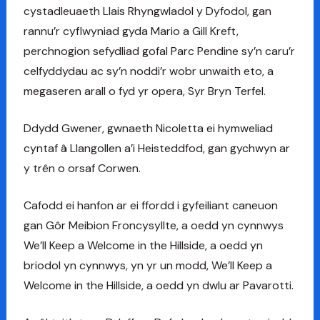
cystadleuaeth Llais Rhyngwladol y Dyfodol, gan
rannu’r cyflwyniad gyda Mario a Gill Kreft,
perchnogion sefydliad gofal Parc Pendine sy’n caru’r
celfyddydau ac sy’n noddi’r wobr unwaith eto, a
megaseren arall o fyd yr opera, Syr Bryn Terfel.
Ddydd Gwener, gwnaeth Nicoletta ei hymweliad
cyntaf â Llangollen a’i Heisteddfod, gan gychwyn ar
y trên o orsaf Corwen.
Cafodd ei hanfon ar ei ffordd i gyfeiliant caneuon
gan Gôr Meibion Froncysyllte, a oedd yn cynnwys
We’ll Keep a Welcome in the Hillside, a oedd yn
briodol yn cynnwys, yn yr un modd, We’ll Keep a
Welcome in the Hillside, a oedd yn dwlu ar Pavarotti.