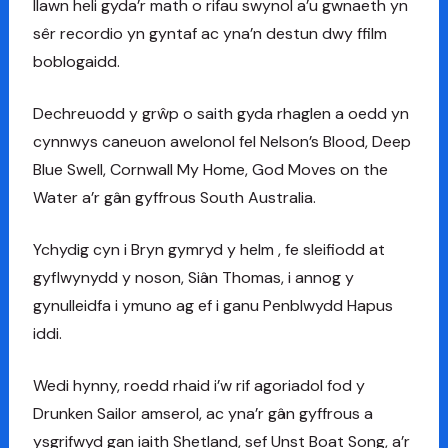
llawn heli gyda’r math o rifau swynol a’u gwnaeth yn
sêr recordio yn gyntaf ac yna’n destun dwy ffilm
boblogaidd.
Dechreuodd y grŵp o saith gyda rhaglen a oedd yn
cynnwys caneuon awelonol fel Nelson’s Blood, Deep
Blue Swell, Cornwall My Home, God Moves on the
Water a’r gân gyffrous South Australia.
Ychydig cyn i Bryn gymryd y helm , fe sleifiodd at
gyflwynydd y noson, Siân Thomas, i annog y
gynulleidfa i ymuno ag ef i ganu Penblwydd Hapus
iddi.
Wedi hynny, roedd rhaid i’w rif agoriadol fod y
Drunken Sailor amserol, ac yna’r gân gyffrous a
ysgrifwyd gan iaith Shetland, sef Unst Boat Song, a’r