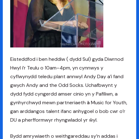
Eisteddfod i ben heddiw ( dydd Sul) gyda Diwrnod
Hwyl i’r Teulu o 10am–4pm, yn cynnwys y
cyflwynydd teledu plant annwyl Andy Day a’i fand
gwych Andy and the Odd Socks. Uchafbwynt y
dydd fydd cyngerdd amser cinio yn y Pafiliwn, a
gynhyrchwyd mewn partneriaeth â Music for Youth,
gan arddangos talent ifanc anhygoel o bob cwr o’r
DU a pherfformwyr rhyngwladol yr ŵyl.
Bydd amrywiaeth o weithgareddau sy’n addas i