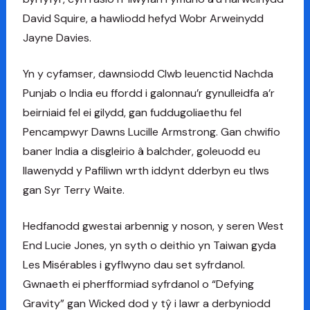
David Squire, a hawliodd hefyd Wobr Arweinydd
Jayne Davies.
Yn y cyfamser, dawnsiodd Clwb Ieuenctid Nachda
Punjab o India eu ffordd i galonnau’r gynulleidfa a’r
beirniaid fel ei gilydd, gan fuddugoliaethu fel
Pencampwyr Dawns Lucille Armstrong. Gan chwifio
baner India a disgleirio â balchder, goleuodd eu
llawenydd y Pafiliwn wrth iddynt dderbyn eu tlws
gan Syr Terry Waite.
Hedfanodd gwestai arbennig y noson, y seren West
End Lucie Jones, yn syth o deithio yn Taiwan gyda
Les Misérables i gyflwyno dau set syfrdanol.
Gwnaeth ei pherfformiad syfrdanol o “Defying
Gravity” gan Wicked dod y tŷ i lawr a derbyniodd