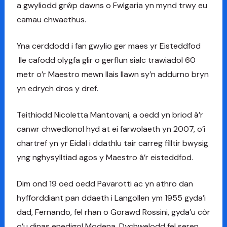
a gwyliodd grŵp dawns o Fwlgaria yn mynd trwy eu
camau chwaethus.
Yna cerddodd i fan gwylio ger maes yr Eisteddfod
lle cafodd olygfa glir o gerflun sialc trawiadol 60
metr o’r Maestro mewn llais llawn sy’n addurno bryn
yn edrych dros y dref.
Teithiodd Nicoletta Mantovani, a oedd yn briod â’r
canwr chwedlonol hyd at ei farwolaeth yn 2007, o’i
chartref yn yr Eidal i ddathlu tair carreg filltir bwysig
yng nghysylltiad agos y Maestro â’r eisteddfod.
Dim ond 19 oed oedd Pavarotti ac yn athro dan
hyfforddiant pan ddaeth i Langollen ym 1955 gyda’i
dad, Fernando, fel rhan o Gorawd Rossini, gyda’u côr
o’u dinas enedigol Modena. Dychwelodd fel seren