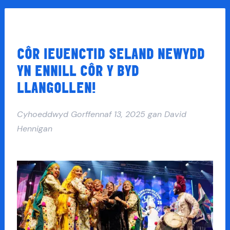
CÔR IEUENCTID SELAND NEWYDD
YN ENNILL CÔR Y BYD
LLANGOLLEN!
Cyhoeddwyd
Gorffennaf 13, 2025
gan
David
Hennigan