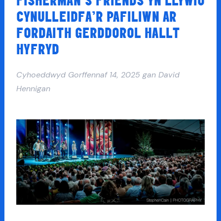
FISHERMAN’S FRIENDS YN LLYWIO
CYNULLEIDFA’R PAFILIWN AR
FORDAITH GERDDOROL HALLT
HYFRYD
Cyhoeddwyd
Gorffennaf 14, 2025
gan
David
Hennigan