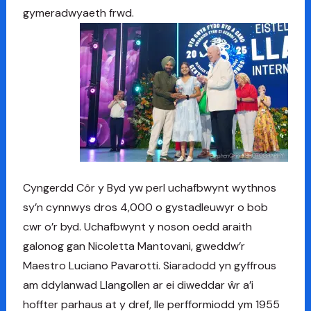
gymeradwyaeth frwd.
Cyngerdd Côr y Byd yw perl uchafbwynt wythnos
sy’n cynnwys dros 4,000 o gystadleuwyr o bob
cwr o’r byd. Uchafbwynt y noson oedd araith
galonog gan Nicoletta Mantovani, gweddw’r
Maestro Luciano Pavarotti. Siaradodd yn gyffrous
am ddylanwad Llangollen ar ei diweddar ŵr a’i
hoffter parhaus at y dref, lle perfformiodd ym 1955