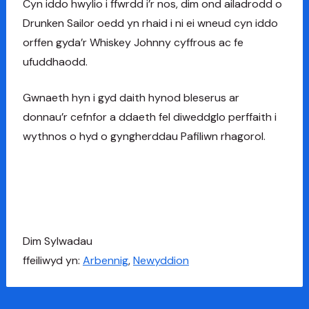
Cyn iddo hwylio i ffwrdd i’r nos, dim ond ailadrodd o
Drunken Sailor oedd yn rhaid i ni ei wneud cyn iddo
orffen gyda’r Whiskey Johnny cyffrous ac fe
ufuddhaodd.
Gwnaeth hyn i gyd daith hynod bleserus ar
donnau’r cefnfor a ddaeth fel diweddglo perffaith i
wythnos o hyd o gyngherddau Pafiliwn rhagorol.
Dim
Sylwadau
ffeiliwyd yn:
Arbennig
,
Newyddion