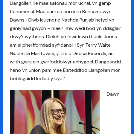
Llangollen, lle mae safonau mor uchel, yn gamp
ffenomenal. Mae cael eu coroni’n Bencampwyr
Dawns i Glwb Ieuenctid Nachda Punjab hefyd yn
ganlyniad gwych – maen nhw wedi bod yn ddisglair
drwy’r wythnos. Diolch yn fawr iawn i Lucie Jones
am ei pherfformiad syfrdanol, i Syr Terry Waite,
Nicoletta Mantovani, y tîm o Decca Records, ac
wrth gwrs ein gwirfoddolwyr anhygoel. Dangosodd
heno yn union pam mae Eisteddfod Llangollen mor
boblogaidd ledled y byd.”
Daw’r