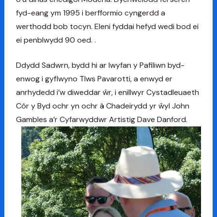
fyd-eang ym 1995 i berfformio cyngerdd a
werthodd bob tocyn. Eleni fyddai hefyd wedi bod ei
ei penblwydd 90 oed. .
Ddydd Sadwrn, bydd hi ar lwyfan y Pafiliwn byd-
enwog i gyflwyno Tlws Pavarotti, a enwyd er
anrhydedd i’w diweddar ŵr, i enillwyr Cystadleuaeth
Côr y Byd ochr yn ochr â Chadeirydd yr ŵyl John
Gambles a’r Cyfarwyddwr Artistig Dave Danford.