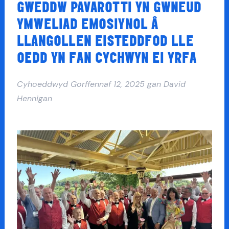
GWEDDW PAVAROTTI YN GWNEUD
YMWELIAD EMOSIYNOL Â
LLANGOLLEN EISTEDDFOD LLE
OEDD YN FAN CYCHWYN EI YRFA
Cyhoeddwyd
Gorffennaf 12, 2025
gan
David
Hennigan