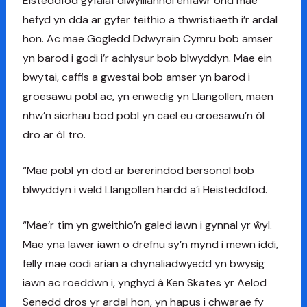
Eisteddfod gyfalaf diwylliannol enfawr ond mae
hefyd yn dda ar gyfer teithio a thwristiaeth i’r ardal
hon. Ac mae Gogledd Ddwyrain Cymru bob amser
yn barod i godi i’r achlysur bob blwyddyn. Mae ein
bwytai, caffis a gwestai bob amser yn barod i
groesawu pobl ac, yn enwedig yn Llangollen, maen
nhw’n sicrhau bod pobl yn cael eu croesawu’n ôl
dro ar ôl tro.
“Mae pobl yn dod ar bererindod bersonol bob
blwyddyn i weld Llangollen hardd a’i Heisteddfod.
“Mae’r tîm yn gweithio’n galed iawn i gynnal yr ŵyl.
Mae yna lawer iawn o drefnu sy’n mynd i mewn iddi,
felly mae codi arian a chynaliadwyedd yn bwysig
iawn ac roeddwn i, ynghyd â Ken Skates yr Aelod
Senedd dros yr ardal hon, yn hapus i chwarae fy