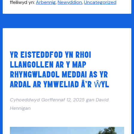
ffeiliwyd yn:
Arbennig
,
Newyddion
,
Uncategorized
YR EISTEDDFOD YN RHOI
LLANGOLLEN AR Y MAP
RHYNGWLADOL MEDDAI AS YR
ARDAL AR YMWELIAD Â’R ŴYL
Cyhoeddwyd
Gorffennaf 12, 2025
gan
David
Hennigan