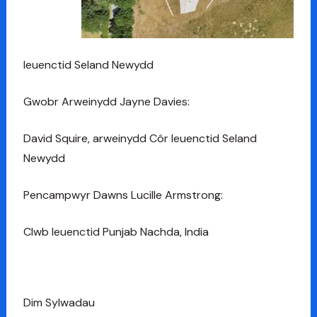
Ieuenctid Seland Newydd
Gwobr Arweinydd Jayne Davies:
David Squire, arweinydd Côr Ieuenctid Seland
Newydd
Pencampwyr Dawns Lucille Armstrong:
Clwb Ieuenctid Punjab Nachda, India
Dim
Sylwadau