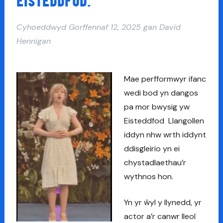
EISTEDDFOD.
Cyhoeddwyd
Gorffennaf 12, 2025
gan
David
Hennigan
Mae perfformwyr ifanc
wedi bod yn dangos
pa mor bwysig yw
Eisteddfod Llangollen
iddyn nhw wrth iddynt
ddisgleirio yn ei
chystadlaethau’r
wythnos hon.
Yn yr ŵyl y llynedd, yr
actor a’r canwr lleol