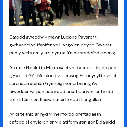
Cafodd gweddw y mawr Luciano Pavarotti
gyrhaeddiad ffanffer yn Llangollen ddydd Gwener
pan y wells am y tro cyntaf â’n heisteddfod eiconig.
Ac mae Nicoletta Mantovani yn dweud iddi grio pan
glywodd Gôr Meibion byd-enwog Froncysyllte yn ei
serenadu â chân Gymreig mor arbennig i’w
diweddar ŵr pan adawodd orsaf Corwen ar fwrdd
trên stêm hen ffasiwn ar ei ffordd i Langollen.
Ar ôl teithio ar hyd y rheilffordd dreftadaeth,
cafodd ei chyfarch ar y platfform gan gôr Eidalaidd