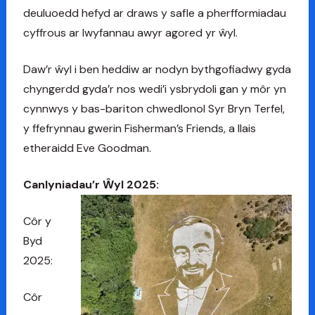
deuluoedd hefyd ar draws y safle a pherfformiadau
cyffrous ar lwyfannau awyr agored yr ŵyl.
Daw’r ŵyl i ben heddiw ar nodyn bythgofiadwy gyda
chyngerdd gyda’r nos wedi’i ysbrydoli gan y môr yn
cynnwys y bas-bariton chwedlonol Syr Bryn Terfel,
y ffefrynnau gwerin Fisherman’s Friends, a llais
etheraidd Eve Goodman.
Canlyniadau’r Ŵyl 2025:
Côr y
Byd
2025:
Côr