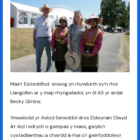
Mae’r Eisteddfod enwog yn rhywbeth sy’n rhoi
Llangollen ar y map rhyngwladol, yn ôl AS yr ardal
Becky Gittins.
Ymwelodd yr Aelod Seneddol dros Ddwyrain Clwyd
â’r ŵyl i edrych o gwmpas y maes, gwylio’r
cystadlaethau a chwrdd â rhai o’r gwirfoddolwyr