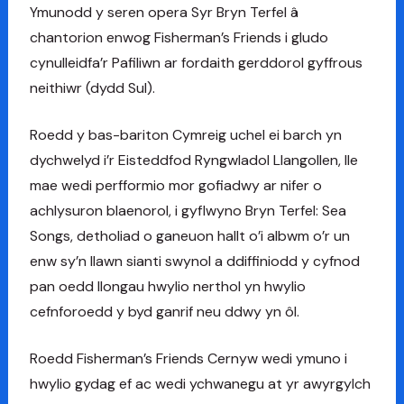
Ymunodd y seren opera Syr Bryn Terfel â
chantorion enwog Fisherman’s Friends i gludo
cynulleidfa’r Pafiliwn ar fordaith gerddorol gyffrous
neithiwr (dydd Sul).
Roedd y bas-bariton Cymreig uchel ei barch yn
dychwelyd i’r Eisteddfod Ryngwladol Llangollen, lle
mae wedi perfformio mor gofiadwy ar nifer o
achlysuron blaenorol, i gyflwyno Bryn Terfel: Sea
Songs, detholiad o ganeuon hallt o’i albwm o’r un
enw sy’n llawn sianti swynol a ddiffiniodd y cyfnod
pan oedd llongau hwylio nerthol yn hwylio
cefnforoedd y byd ganrif neu ddwy yn ôl.
Roedd Fisherman’s Friends Cernyw wedi ymuno i
hwylio gydag ef ac wedi ychwanegu at yr awyrgylch