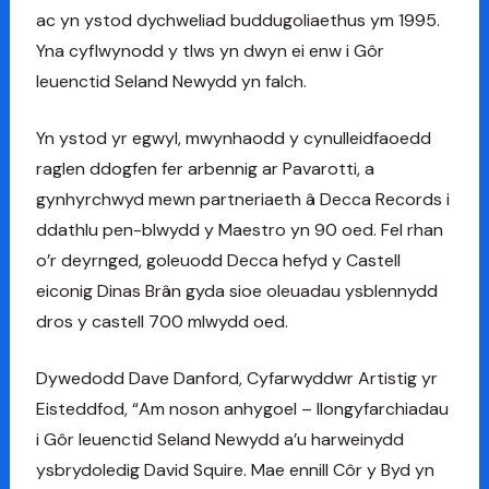
ac yn ystod dychweliad buddugoliaethus ym 1995.
Yna cyflwynodd y tlws yn dwyn ei enw i Gôr
Ieuenctid Seland Newydd yn falch.
Yn ystod yr egwyl, mwynhaodd y cynulleidfaoedd
raglen ddogfen fer arbennig ar Pavarotti, a
gynhyrchwyd mewn partneriaeth â Decca Records i
ddathlu pen-blwydd y Maestro yn 90 oed. Fel rhan
o’r deyrnged, goleuodd Decca hefyd y Castell
eiconig Dinas Brân gyda sioe oleuadau ysblennydd
dros y castell 700 mlwydd oed.
Dywedodd Dave Danford, Cyfarwyddwr Artistig yr
Eisteddfod, “Am noson anhygoel – llongyfarchiadau
i Gôr Ieuenctid Seland Newydd a’u harweinydd
ysbrydoledig David Squire. Mae ennill Côr y Byd yn